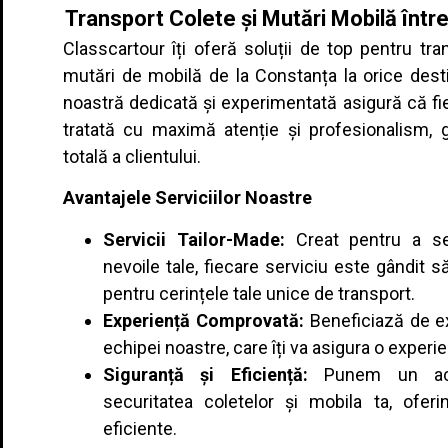
Transport Colete și Mutări Mobilă într
Classcartour îți oferă soluții de top pentru tra
mutări de mobilă de la Constanța la orice dest
noastră dedicată și experimentată asigură că f
tratată cu maximă atenție și profesionalism, g
totală a clientului.
Avantajele Serviciilor Noastre
Servicii Tailor-Made:
Creat pentru a se
nevoile tale, fiecare serviciu este gândit s
pentru cerințele tale unice de transport.
Experiență Comprovată:
Beneficiază de ex
echipei noastre, care îți va asigura o experien
Siguranță și Eficiență:
Punem un acc
securitatea coletelor și mobila ta, oferin
eficiente.