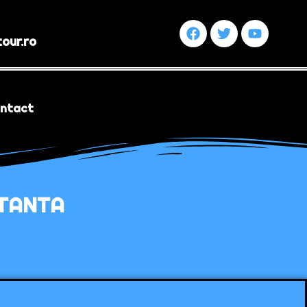
our.ro
ntact
STANTA