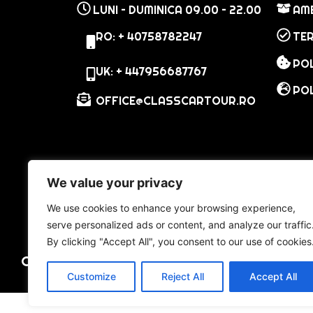
LUNI – DUMINICA 09.00 – 22.00
AM
RO: + 40758782247
TER
POL
UK: + 447956687767
POL
OFFICE@CLASSCARTOUR.RO
We value your privacy
We use cookies to enhance your browsing experience,
serve personalized ads or content, and analyze our traffic
By clicking "Accept All", you consent to our use of cookies
COPYRIGHT @ 2024 – DESIGNED BY 47 WEB 
Customize
Reject All
Accept All