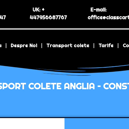
UK: +
E-mail:
47
447956687767
office@classcart
a
Despre Noi
Transport colete
Tarife
Co
PORT COLETE ANGLIA – CON