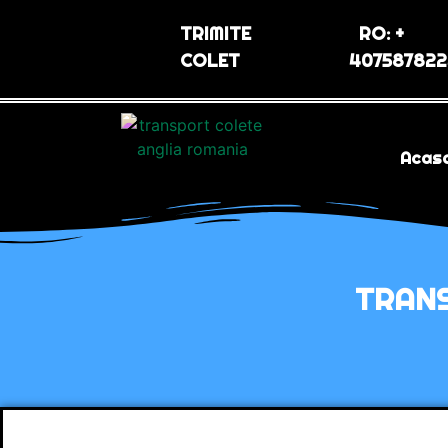
TRIMITE
RO: +
COLET
407587822
Acas
TRANS