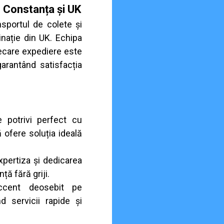
e Constanța și UK
nsportul de colete și
inație din UK. Echipa
iecare expediere este
arantând satisfacția
 potrivi perfect cu
ă ofere soluția ideală
pertiza și dedicarea
ță fără griji.
ent deosebit pe
d servicii rapide și