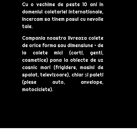
Cu o vechime de peste 10 ani in
domeniul coletariei internationale,
incercam sa tinem pasul cu nevoile
tale.
Compania noastra livreaza colete
de orice forma sau dimensiune – de
la colete mici (carti, genti,
cosmetice) pana la obiecte de uz
casnic mari (frigidere, masini de
spalat, televizoare), chiar și paleti
(piese auto, anvelope,
motociclete).